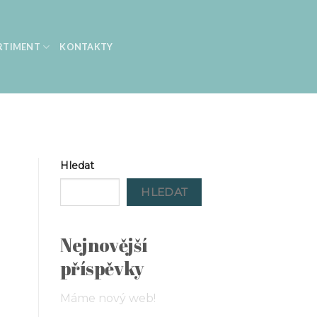
RTIMENT
KONTAKTY
Hledat
HLEDAT
Nejnovější
příspěvky
Máme nový web!