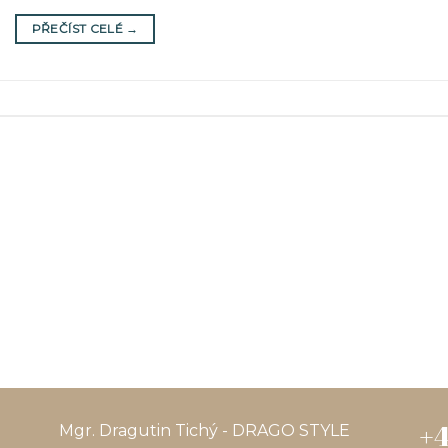
PŘEČÍST CELÉ
→
+4
Mgr. Dragutin Tichý - DRAGO STYLE