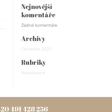
Nejnovější
komentáře
Žádné komentáře.
Archivy
Červenec 2023
Rubriky
Nezařazené
20 491 428 256