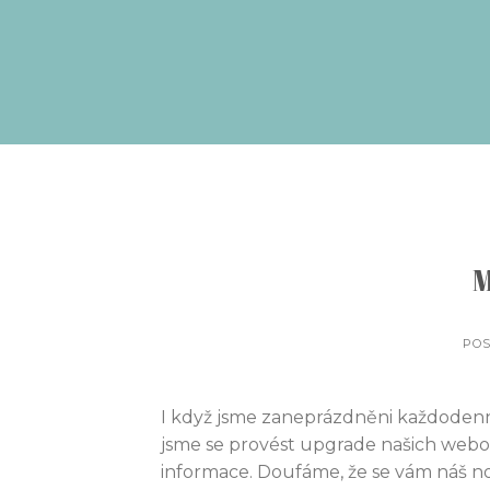
Přeskočit
na
obsah
M
PO
I když jsme zaneprázdněni každodenn
jsme se provést upgrade našich webov
informace. Doufáme, že se vám náš no