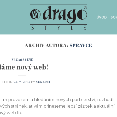
ÚVOD
SO
ARCHIV AUTORA:
SPRAVCE
NEZAŘAZENÉ
áme nový web!
STED ON
24. 7. 2023
BY
SPRAVCE
ím provozem a hledáním nových partnerství, rozhodli
ých stránek, ať vám přineseme lepší zážitek a aktuální
vý web líbí!